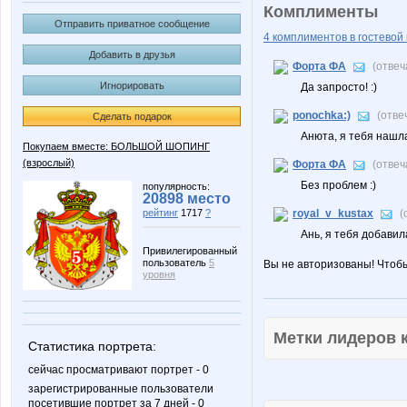
Комплименты
Отправить приватное сообщение
4 комплиментов в гостевой 
Добавить в друзья
Форта ФА
(отвеч
Игнорировать
Да запросто! :)
ponochka:)
(отве
Сделать подарок
Анюта, я тебя нашл
Покупаем вместе: БОЛЬШОЙ ШОПИНГ
(взрослый)
Форта ФА
(отвеч
Без проблем :)
популярность:
20898 место
рейтинг
1717
?
royal_v_kustax
(
Ань, я тебя добавил
Привилегированный
пользователь
5
Вы не авторизованы! Чтоб
уровня
Метки лидеров
Статистика портрета:
сейчас просматривают портрет - 0
зарегистрированные пользователи
посетившие портрет за 7 дней - 0